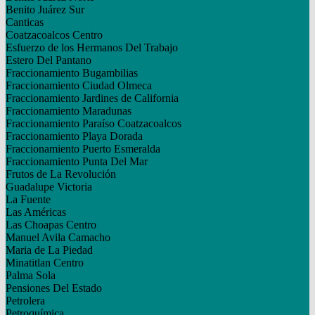
Benito Juárez Sur
Canticas
Coatzacoalcos Centro
Esfuerzo de los Hermanos Del Trabajo
Estero Del Pantano
Fraccionamiento Bugambilias
Fraccionamiento Ciudad Olmeca
Fraccionamiento Jardines de California
Fraccionamiento Maradunas
Fraccionamiento Paraíso Coatzacoalcos
Fraccionamiento Playa Dorada
Fraccionamiento Puerto Esmeralda
Fraccionamiento Punta Del Mar
Frutos de La Revolución
Guadalupe Victoria
La Fuente
Las Américas
Las Choapas Centro
Manuel Avila Camacho
Maria de La Piedad
Minatitlan Centro
Palma Sola
Pensiones Del Estado
Petrolera
Petroquímica