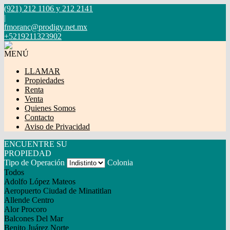
(921) 212 1106 y 212 2141
|
fmoranc@prodigy.net.mx
+5219211323902
MENÚ
LLAMAR
Propiedades
Renta
Venta
Quienes Somos
Contacto
Aviso de Privacidad
ENCUENTRE SU
PROPIEDAD
Tipo de Operación
Colonia
Todos
Adolfo López Mateos
Aeropuerto Ciudad de Minatitlan
Allende Centro
Alor Procoro
Balcones Del Mar
Benito Juárez Norte