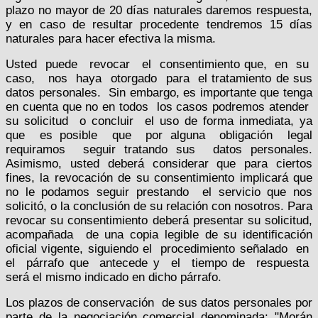
plazo no mayor de 20 días naturales daremos respuesta,
y en caso de resultar procedente tendremos 15 días
naturales para hacer efectiva la misma.
Usted
puede
revocar
el
consentimiento que,
en
su
caso,
nos
haya
otorgado
para
el tratamiento de sus
datos personales.
Sin embargo, es importante que tenga
en cuenta que no en todos
los casos podremos atender
su solicitud
o concluir
el uso de forma inmediata, ya
que
es posible
que
por alguna
obligación
legal
requiramos
seguir tratando sus
datos personales.
Asimismo, usted deberá considerar que para ciertos
fines, la revocación de su consentimiento implicará que
no le podamos seguir prestando
el servicio que nos
solicitó, o la conclusión de su relación con nosotros. Para
revocar su consentimiento deberá presentar su solicitud,
acompañada
de una copia legible de su identificación
oficial vigente, siguiendo el
procedimiento señalado
en
el
párrafo que
antecede y
el
tiempo de
respuesta
será el mismo indicado en dicho párrafo.
Los plazos de conservación
de sus datos personales por
parte de la negociación comercial denominada: "Morán