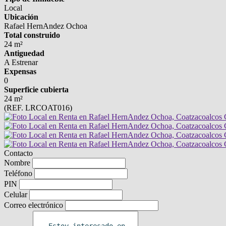
Local
Ubicación
Rafael HernAndez Ochoa
Total construido
24 m²
Antiguedad
A Estrenar
Expensas
0
Superficie cubierta
24 m²
(REF. LRCOAT016)
Contacto
Nombre
Teléfono
PIN
Celular
Correo electrónico