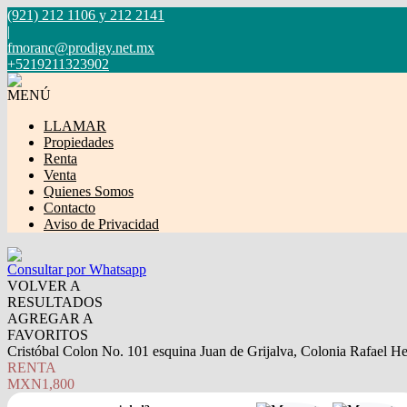
(921) 212 1106 y 212 2141
|
fmoranc@prodigy.net.mx
+5219211323902
MENÚ
LLAMAR
Propiedades
Renta
Venta
Quienes Somos
Contacto
Aviso de Privacidad
Consultar por Whatsapp
VOLVER A
RESULTADOS
AGREGAR A
FAVORITOS
Cristóbal Colon No. 101 esquina Juan de Grijalva, Colonia Rafael 
RENTA
MXN1,800