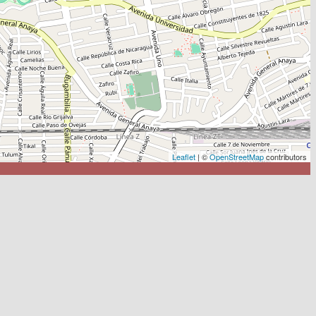
Leaflet
| ©
OpenStreetMap
contributors