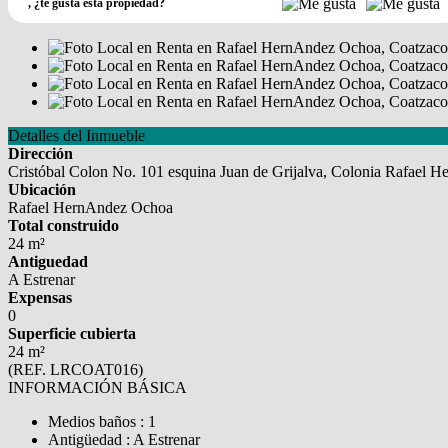
,
¿te gusta esta propiedad?
Detalles del Inmueble
Dirección
Cristóbal Colon No. 101 esquina Juan de Grijalva, Colonia Rafael 
Ubicación
Rafael HernAndez Ochoa
Total construido
24 m²
Antiguedad
A Estrenar
Expensas
0
Superficie cubierta
24 m²
(REF. LRCOAT016)
INFORMACIÓN BÁSICA
Medios baños : 1
Antigüedad : A Estrenar