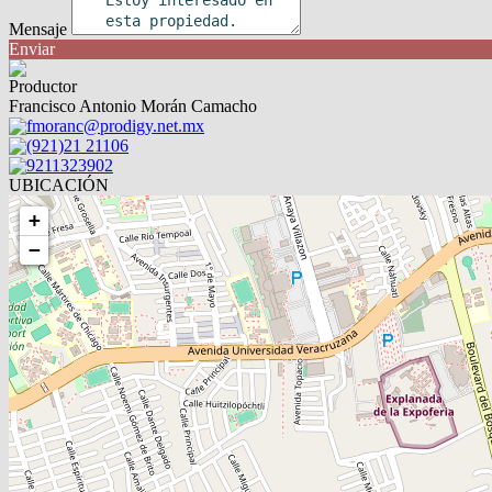
Mensaje
Enviar
Productor
Francisco Antonio Morán Camacho
fmoranc@prodigy.net.mx
(921)21 21106
9211323902
UBICACIÓN
+
−